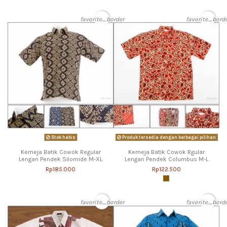
favorite_border
favorite_bord
Stok habis
Produk tersedia dengan berbagai pilihan
Kemeja Batik Cowok Regular
Kemeja Batik Cowok Rgular
Lengan Pendek Silomide M-XL
Lengan Pendek Columbus M-L
Rp185.000
Rp122.500
favorite_border
favorite_bord