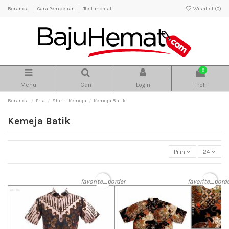
Beranda
Cara Pembelian
Testimonial
Wishlist (
0
)
0
Menu
Cari
Login
Troli
Beranda
Pria
Shirt - Kemeja
Kemeja Batik
Kemeja Batik
Pilih
24
favorite_border
favorite_bord